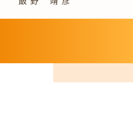
飯野 靖彦