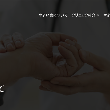
やよい会について
クリニック紹介
や
て